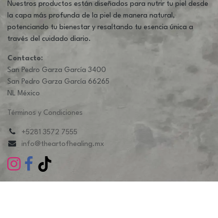
Nuestros productos están diseñados para nutrir tu piel desde
la capa más profunda de la piel de manera natural,
potenciando tu bienestar y resaltando tu esencia única a
través del cuidado diario.
Contacto:
San Pedro Garza García 3400
San Pedro Garza García 66265
NL México
Términos y Condiciones
+5281 3572 7555
info@theartofhealing.mx
©The Art Of Healing Derechos reservados. | Diseñado y
soportado por
CACAO STUDIO