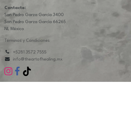
Contacto:
San Pedro Garza García 3400
San Pedro Garza García 66265
NL México
Términos y Condiciones
+5281 3572 7555
info@theartofhealing.mx
©The Art Of Healing Derechos reservados. | Diseñado y
soportado por
CACAO STUDIO
Con la tecnología de
- El mejor
Comercio electrónico de
código abierto
Importante: Debido a la alta demanda y retrasos