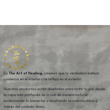
En
The Art of Healing,
creemos que la verdadera belleza
comienza en el interior y se refleja en el exterior.
Nuestros productos están diseñados para nutrir tu piel desde
la capa más profunda de la piel de manera natural,
potenciando tu bienestar y resaltando tu esencia única a
través del cuidado diario.