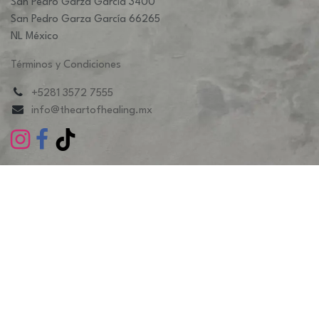
San Pedro Garza García 3400
San Pedro Garza García 66265
NL México
Términos y Condiciones
+5281 3572 7555
info@theartofhealing.mx
©The Art Of Healing Derechos reservados. | Diseñado y
soportado por
CACAO STUDIO
Con la tecnología de
- El mejor
Comercio electrónico de
código abierto
Importante: Debido a la alta demanda y retrasos
en la producción de algunos productos, los pedidos