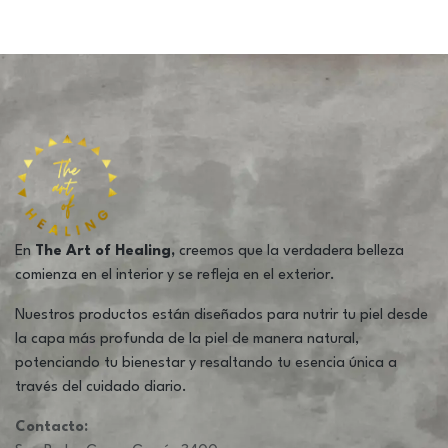
En
The Art of Healing,
creemos que la verdadera belleza
comienza en el interior y se refleja en el exterior.
Nuestros productos están diseñados para nutrir tu piel desde
la capa más profunda de la piel de manera natural,
potenciando tu bienestar y resaltando tu esencia única a
través del cuidado diario.
Contacto: