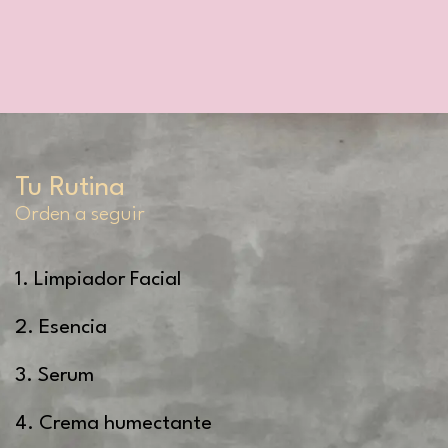
Tu Rutina
Orden a seguir
1. Limpiador Facial
2. Esencia
3. Serum
4. Crema humectante