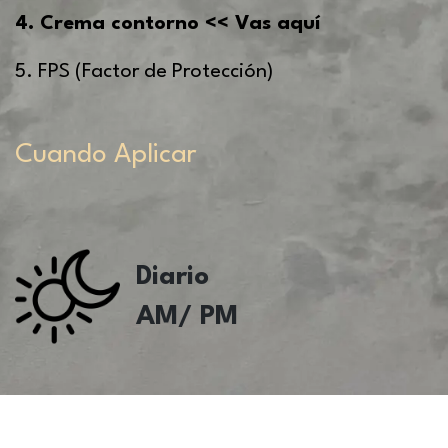
4. Crema contorno << Vas aquí
5. FPS (Factor de Protección)
Cuando Aplicar
Diario
AM/ PM